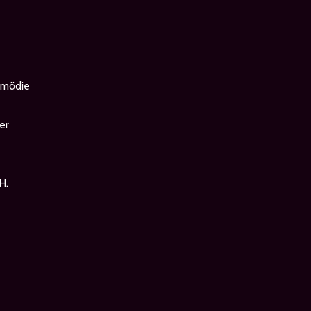
omödie
er
H.