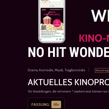
Previous
NO HIT WOND
|
Drama, Komödie, Musik, Tragikomödie
Altersfreig
AKTUELLES KINOPRO
Für Vorstellungen, die mit einem * markiert sind, können nur
FASSUNG:
Alle