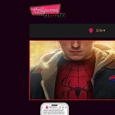
▼
SCN