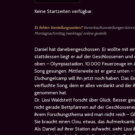
Keine Startzeiten verfügbar.
Es fehlen Vorstellungszeiten?
Vorverkaufsvorstellungen könn
Montagnachmittag (werktags) online gestellt.
Daniel hat danebengeschossen. Er wollte mit ei
stattdessen liegt er auf der Geschlossenen und d
oben – Olympiastadion, 10.000 Feuerzeuge im 
Song gesungen. Mittlerweile ist er ganz unten – 
Dschungelcamp will ihn jetzt noch haben. Das Einz
verfluchte Song, dem er alles verdankt und der ih
genommen hat.
Dr. Lissi Waldstett forscht über Glück. Besser ges
nicht gerade Bettpfannen auf der Geschlossene
ihrem Forschungsthema wird man nicht reich – Glü
Sie braucht einen Clou, etwas, das Aufmerksamke
Als Daniel auf ihrer Station aufwacht, sieht Liss