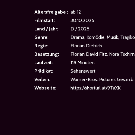
Altersfreigabe :
ab 12
Filmstart:
30.10.2025
Land / Jahr:
D / 2025
Genre:
Drama, Komödie, Musik, Tragik
Regie:
Florian Dietrich
Besetzung:
Florian David Fitz, Nora Tschirn
Laufzeit:
118 Minuten
Prädikat:
Sehenswert
Verleih:
Warner-Bros. Pictures Ges.m.b.
Webseite:
https://shorturl.at/9TaXK