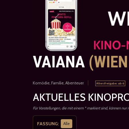
Previous
VAIANA
(WIEN
|
Komödie, Familie, Abenteuer
Altersfreigabe: ab 6
AKTUELLES KINOPRO
Für Vorstellungen, die mit einem * markiert sind, können nur
FASSUNG:
Alle