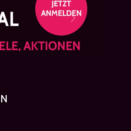
Next
CN