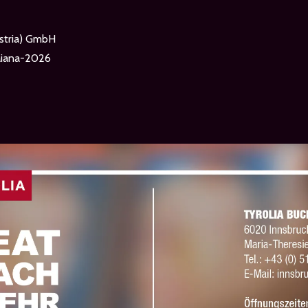
stria) GmbH
vaiana-2026