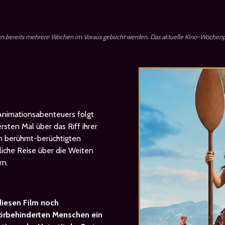
en bereits mehrere Wochen im Voraus gebucht werden. Das aktuelle Kino-Wochenp
Animationsabenteuers folgt
sten Mal über das Riff ihrer
m berühmt-berüchtigten
liche Reise über die Weiten
rn.
iesen Film noch
Hörbehinderten Menschen ein