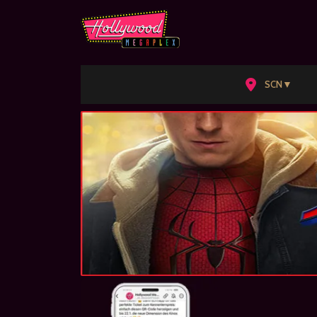
▼
SCN