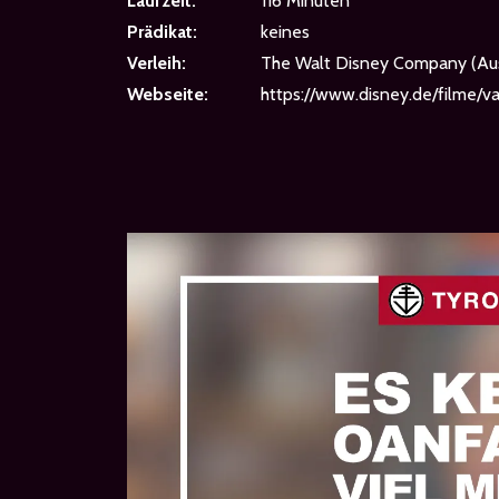
Laufzeit:
116 Minuten
Prädikat:
keines
Verleih:
The Walt Disney Company (Au
Webseite:
https://www.disney.de/filme/