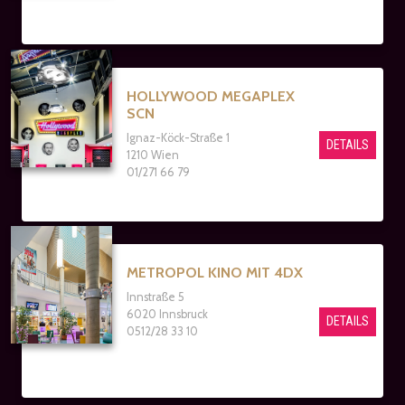
HOLLYWOOD MEGAPLEX
SCN
Ignaz-Köck-Straße 1
DETAILS
1210 Wien
01/271 66 79
METROPOL KINO MIT 4DX
Innstraße 5
6020 Innsbruck
DETAILS
0512/28 33 10