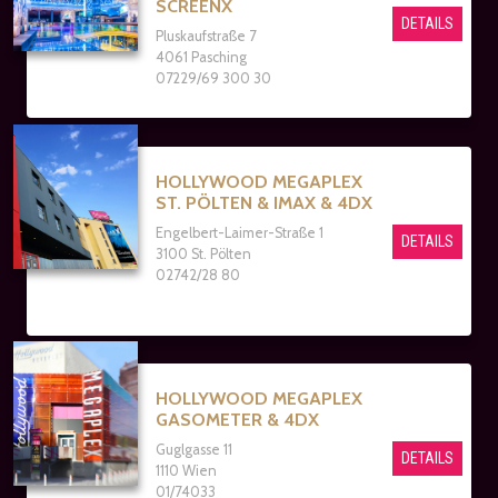
SCREENX
DETAILS
Pluskaufstraße 7
4061 Pasching
07229/69 300 30
HOLLYWOOD MEGAPLEX
ST. PÖLTEN & IMAX & 4DX
Engelbert-Laimer-Straße 1
DETAILS
3100 St. Pölten
02742/28 80
HOLLYWOOD MEGAPLEX
GASOMETER & 4DX
Guglgasse 11
DETAILS
1110 Wien
01/74033