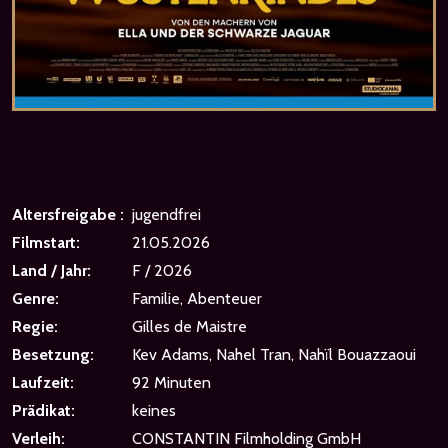
Altersfreigabe :
jugendfrei
Filmstart:
21.05.2026
Land / Jahr:
F / 2026
Genre:
Familie, Abenteuer
Regie:
Gilles de Maistre
Besetzung:
Kev Adams, Nahel Tran, Nahïl Bouazzaoui
Laufzeit:
92 Minuten
Prädikat:
keines
Verleih:
CONSTANTIN Filmholding GmbH