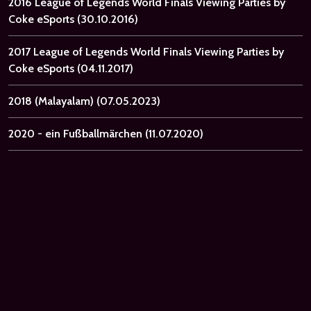
2016 League of Legends World Finals Viewing Parties by
Coke eSports
(30.10.2016)
2017 League of Legends World Finals Viewing Parties by
Coke eSports
(04.11.2017)
2018 (Malayalam)
(07.05.2023)
2020 - ein Fußballmärchen
(11.07.2020)
2026 TXT Moa Con in Japan: Live Viewing
(24.05.2026)
21
(30.05.2008)
21 and Over
(25.07.2013)
21 Bridges
(06.02.2020)
21 Gramm
(27.02.2004)