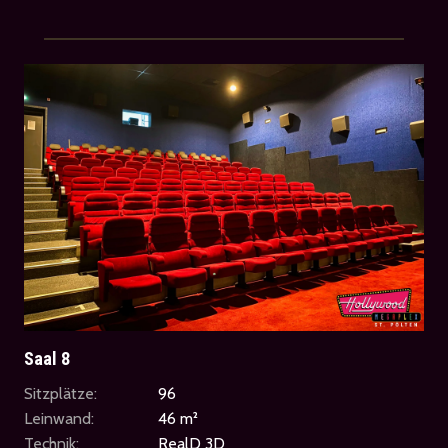
Saal 8
Sitzplätze:
96
Leinwand:
46 m²
Technik:
RealD 3D