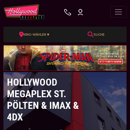
▼
KINO WÄHLEN
SUCHE
HOLLYWOOD
MEGAPLEX ST.
PÖLTEN & IMAX &
4DX