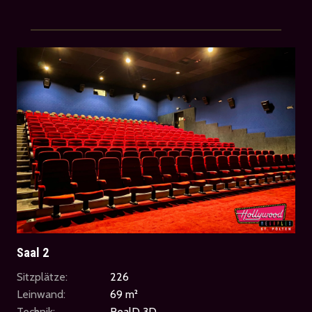
Saal 2
Sitzplätze:
226
Leinwand:
69 m²
Technik:
RealD 3D