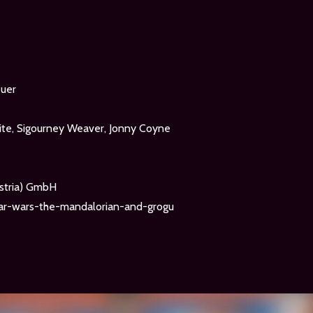
euer
ite, Sigourney Weaver, Jonny Coyne
stria) GmbH
tar-wars-the-mandalorian-and-grogu