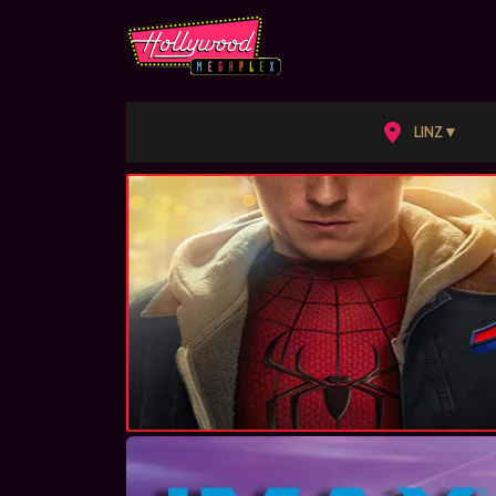
▼
LINZ