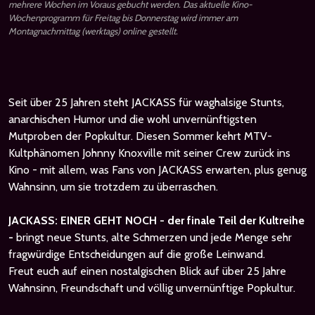
mehrere Wochen im Voraus gebucht werden. Das aktuelle Kino-
Wochenprogramm für Freitag bis Donnerstag wird immer am
Montagnachmittag (werktags) online gestellt.
Seit über 25 Jahren steht JACKASS für waghalsige Stunts,
anarchischen Humor und die wohl unvernünftigsten
Mutproben der Popkultur. Diesen Sommer kehrt MTV-
Kultphänomen Johnny Knoxville mit seiner Crew zurück ins
Kino - mit allem, was Fans von JACKASS erwarten, plus genug
Wahnsinn, um sie trotzdem zu überraschen.
JACKASS: EINER GEHT NOCH - der finale Teil der Kultreihe
-
bringt neue Stunts, alte Schmerzen und jede Menge sehr
fragwürdige Entscheidungen auf die große Leinwand.
Freut euch auf einen nostalgischen Blick auf über 25 Jahre
Wahnsinn, Freundschaft und völlig unvernünftige Popkultur.