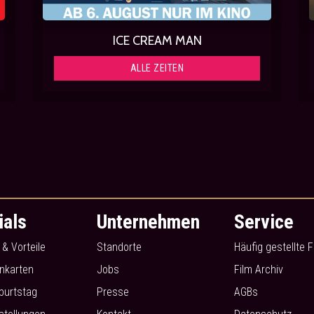
ICE CREAM MAN
ALLE ZEITEN
ials
Unternehmen
Service
 & Vorteile
Standorte
Häufig gestellte 
nkarten
Jobs
Film Archiv
burtstag
Presse
AGBs