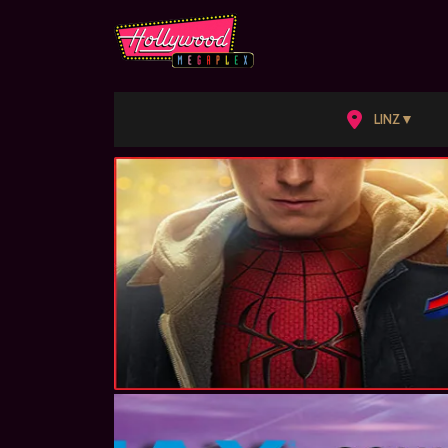
▼
LINZ